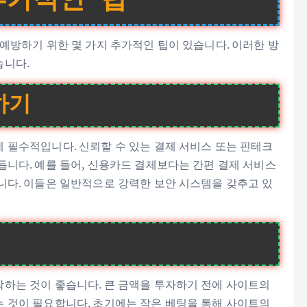
추가적인 팁
 예방하기 위한 몇 가지 추가적인 팁이 있습니다. 이러한 방
습니다.
하기
 필수적입니다. 신뢰할 수 있는 결제 서비스 또는 핀테크
듭니다. 예를 들어, 신용카드 결제보다는 간편 결제 서비스
니다. 이들은 일반적으로 강력한 보안 시스템을 갖추고 있
작하는 것이 좋습니다. 큰 금액을 투자하기 전에 사이트의
는 것이 필요합니다. 초기에는 작은 베팅을 통해 사이트의