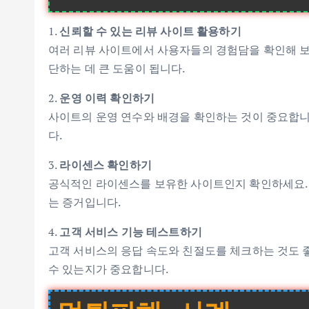
1.
신뢰할 수 있는 리뷰 사이트 활용하기
여러 리뷰 사이트에서 사용자들의 경험담을 확인해 보
단하는 데 큰 도움이 됩니다.
2.
운영 이력 확인하기
사이트의 운영 연수와 배경을 확인하는 것이 중요합니
다.
3.
라이센스 확인하기
공식적인 라이센스를 보유한 사이트인지 확인하세요.
는 증거입니다.
4.
고객 서비스 기능 테스트하기
고객 서비스의 응답 속도와 친절도를 체크하는 것도 
수 있는지가 중요합니다.