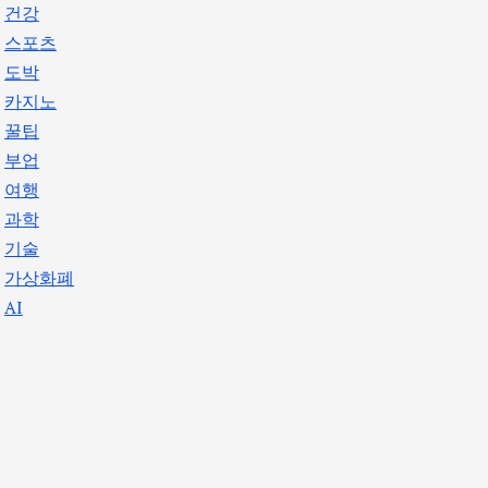
건강
스포츠
도박
카지노
꿀팁
부업
여행
과학
기술
가상화폐
AI