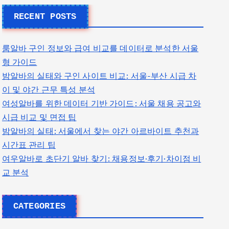
RECENT POSTS
룸알바 구인 정보와 급여 비교를 데이터로 분석한 서울
형 가이드
밤알바의 실태와 구인 사이트 비교: 서울-부산 시급 차
이 및 야간 근무 특성 분석
여성알바를 위한 데이터 기반 가이드: 서울 채용 공고와
시급 비교 및 면접 팁
밤알바의 실태: 서울에서 찾는 야간 아르바이트 추천과
시간표 관리 팁
여우알바로 초단기 알바 찾기: 채용정보·후기·차이점 비
교 분석
CATEGORIES