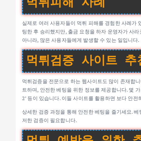
먹튀피해 사례
실제로 여러 사용자들이 먹튀 피해를 경험한 사례가 있
팅한 후 승리했지만, 출금 요청을 하자 운영자가 사라
아니라, 많은 사용자들에게 발생할 수 있는 일입니다.
먹튀검증 사이트 추
먹튀검증을 전문으로 하는 웹사이트도 많이 존재합니
트하며, 안전한 베팅을 위한 정보를 제공합니다. 몇 
2’ 등이 있습니다. 이들 사이트를 활용하면 보다 안전
상세한 검증 과정을 통해 안전한 베팅을 즐기세요. 베
저한 검증이 필요합니다.