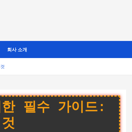
회사 소개
 것
한 필수 가이드:
 것