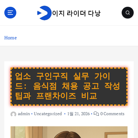
S
k
i
p
t
Home
o
c
o
n
t
e
업소 구인구직 실무 가이
n
드: 음식점 채용 공고 작성
t
팁과 프랜차이즈 비교
admin
Uncategorized
1월 21, 2026
0 Comments