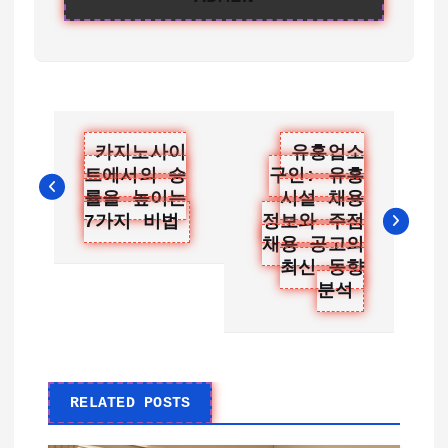
글
카지노사이
유흥업소
트에서의 승
구인: 유흥
탐
률을 높이는
시설 채용
색
7가지 비법
정보와 주점
채용 공고의
최신 동향
분석
RELATED POSTS