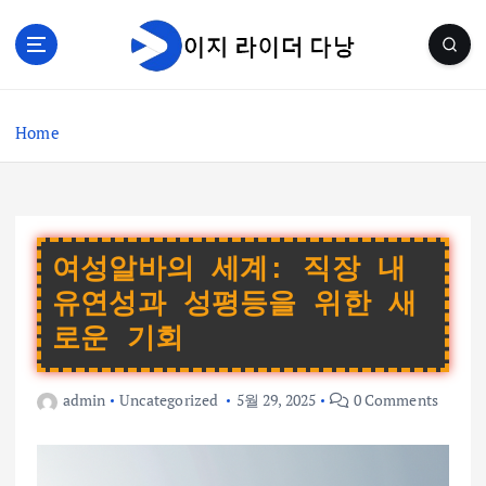
S
k
i
p
t
Home
o
c
o
n
t
e
여성알바의 세계: 직장 내
n
유연성과 성평등을 위한 새
t
로운 기회
admin
Uncategorized
5월 29, 2025
0 Comments