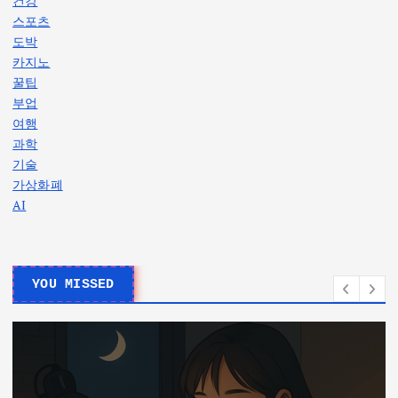
건강
스포츠
도박
카지노
꿀팁
부업
여행
과학
기술
가상화폐
AI
YOU MISSED