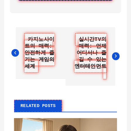
글
카지노사이
실시간TV의
트의 매력:
매력: 언제
탐
안전하게 즐
어디서나 즐
색
기는 게임의
길 수 있는
세계
엔터테인먼트
RELATED POSTS