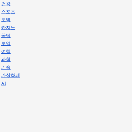
건강
스포츠
도박
카지노
꿀팁
부업
여행
과학
기술
가상화폐
AI