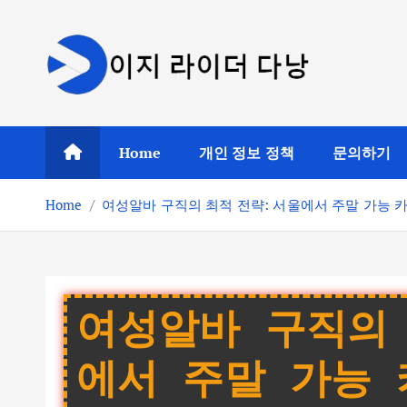
S
k
i
p
t
o
Home
개인 정보 정책
문의하기
c
o
Home
여성알바 구직의 최적 전략: 서울에서 주말 가능 
n
t
e
n
t
여성알바 구직의 
에서 주말 가능 