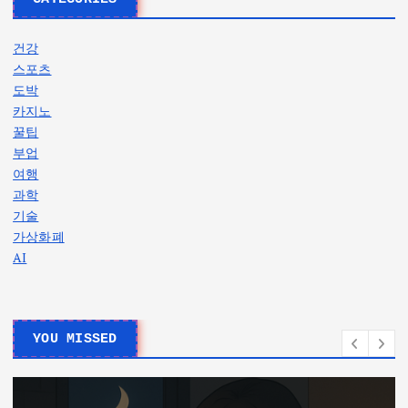
건강
스포츠
도박
카지노
꿀팁
부업
여행
과학
기술
가상화폐
AI
YOU MISSED