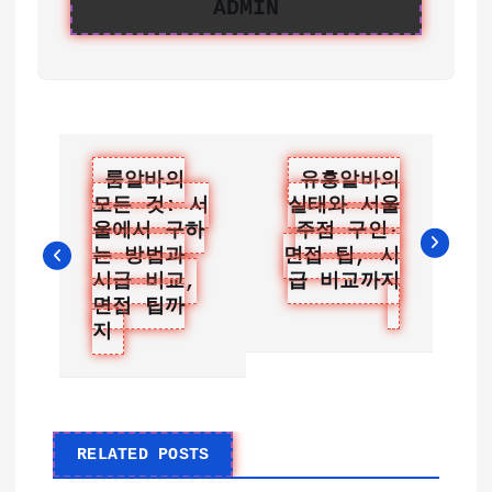
ADMIN
글
룸알바의
유흥알바의
모든 것: 서
실태와 서울
탐
울에서 구하
주점 구인·
색
는 방법과
면접 팁, 시
시급 비교,
급 비교까지
면접 팁까
지
RELATED POSTS