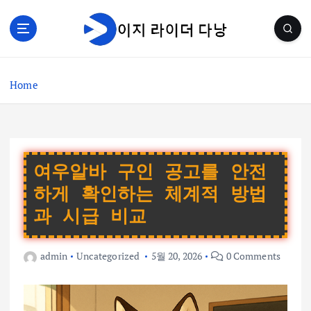
S
k
i
p
t
Home
o
c
o
n
t
e
여우알바 구인 공고를 안전
n
하게 확인하는 체계적 방법
t
과 시급 비교
admin
Uncategorized
5월 20, 2026
0 Comments