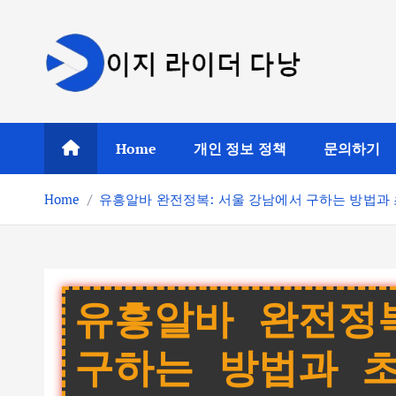
S
k
i
p
t
o
Home
개인 정보 정책
문의하기
c
o
Home
유흥알바 완전정복: 서울 강남에서 구하는 방법과
n
t
e
n
t
유흥알바 완전정
구하는 방법과 