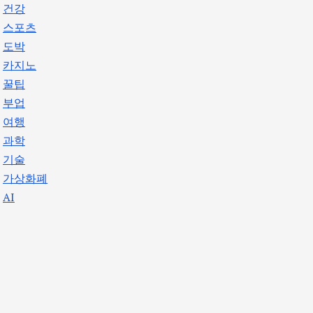
건강
스포츠
도박
카지노
꿀팁
부업
여행
과학
기술
가상화폐
AI