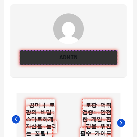
ADMIN
글
꽁머니 토
토팡 먹튀
팡의 비밀:
검증: 안전
탐
스마트하게
한 게임 환
색
자산을 늘리
경을 위한
는 꿀팁!
필수 가이드