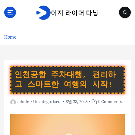
S
k
i
p
t
Home
o
c
o
n
t
e
인천공항 주차대행, 편리하
n
고 스마트한 여행의 시작!
t
admin
Uncategorized
8월 28, 2025
0 Comments