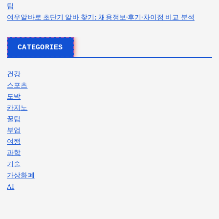
팁
여우알바로 초단기 알바 찾기: 채용정보·후기·차이점 비교 분석
CATEGORIES
건강
스포츠
도박
카지노
꿀팁
부업
여행
과학
기술
가상화폐
AI