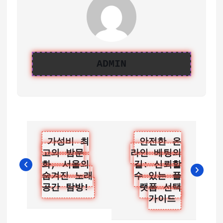
ADMIN
글
가성비 최
안전한 온
고의 밤문
라인 베팅의
탐
화, 서울의
길: 신뢰할
색
숨겨진 노래
수 있는 플
공간 탐방!
랫폼 선택
가이드