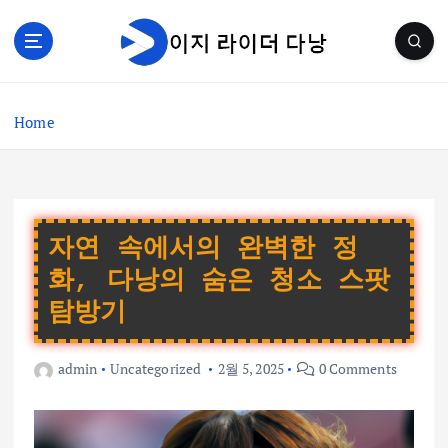
S
k
i
p
t
Home
o
c
o
n
t
e
자연 속에서의 완벽한 정
n
화, 다낭의 숨은 청소 스팟
t
탐방기
admin
Uncategorized
2월 5, 2025
0 Comments