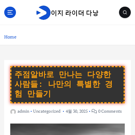
S
k
i
p
t
Home
o
c
o
n
t
e
주점알바로 만나는 다양한
n
사람들: 나만의 특별한 경
t
험 만들기
admin
Uncategorized
4월 30, 2025
0 Comments