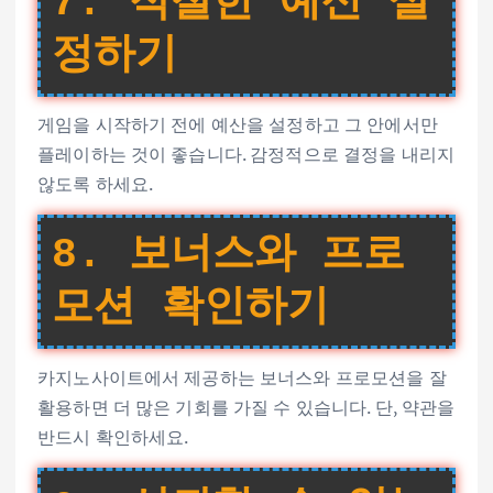
7. 적절한 예산 설
정하기
게임을 시작하기 전에 예산을 설정하고 그 안에서만
플레이하는 것이 좋습니다. 감정적으로 결정을 내리지
않도록 하세요.
8. 보너스와 프로
모션 확인하기
카지노사이트에서 제공하는 보너스와 프로모션을 잘
활용하면 더 많은 기회를 가질 수 있습니다. 단, 약관을
반드시 확인하세요.