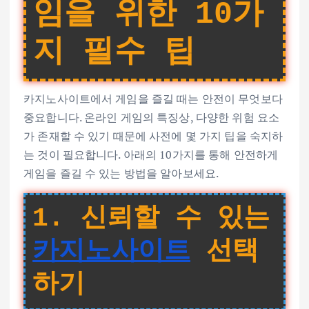
임을 위한 10가
지 필수 팁
카지노사이트에서 게임을 즐길 때는 안전이 무엇보다
중요합니다. 온라인 게임의 특징상, 다양한 위험 요소
가 존재할 수 있기 때문에 사전에 몇 가지 팁을 숙지하
는 것이 필요합니다. 아래의 10가지를 통해 안전하게
게임을 즐길 수 있는 방법을 알아보세요.
1. 신뢰할 수 있는
카지노사이트
선택
하기