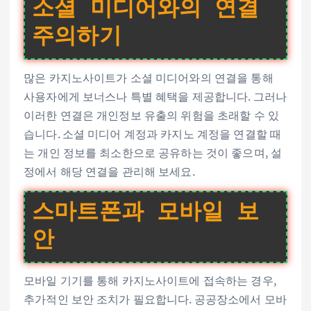
소셜 미디어와의 연결
주의하기
많은 카지노사이트가 소셜 미디어와의 연결을 통해
사용자에게 보너스나 특별 혜택을 제공합니다. 그러나
이러한 연결은 개인정보 유출의 위험을 초래할 수 있
습니다. 소셜 미디어 계정과 카지노 계정을 연결할 때
는 개인 정보를 최소한으로 공유하는 것이 좋으며, 설
정에서 해당 연결을 관리해 보세요.
스마트폰과 모바일 보
안
모바일 기기를 통해 카지노사이트에 접속하는 경우,
추가적인 보안 조치가 필요합니다. 공공장소에서 모바