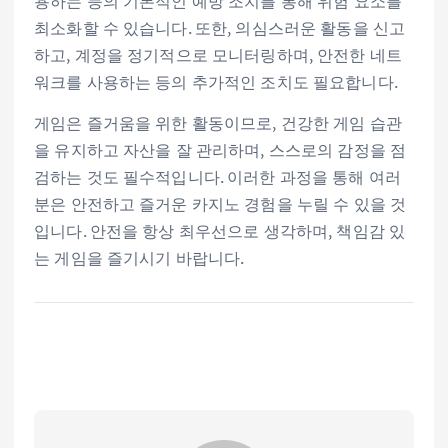
용하는 등의 기본적인 예방 조치를 통해 위험 요소를
최소화할 수 있습니다. 또한, 의심스러운 활동을 신고
하고, 계정을 정기적으로 모니터링하며, 안전한 네트
워크를 사용하는 등의 추가적인 조치도 필요합니다.
게임은 즐거움을 위한 활동이므로, 건강한 게임 습관
을 유지하고 자산을 잘 관리하며, 스스로의 감정을 점
검하는 것도 필수적입니다. 이러한 과정을 통해 여러
분은 안전하고 즐거운 카지노 경험을 누릴 수 있을 것
입니다. 안전을 항상 최우선으로 생각하며, 책임감 있
는 게임을 즐기시기 바랍니다.