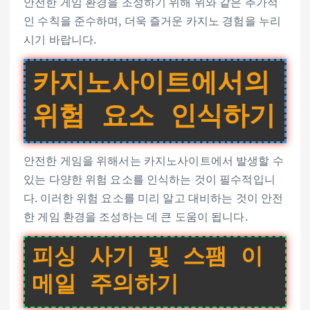
안전한 게임 환경을 조성하기 위해 위와 같은 추가적
인 수칙을 준수하며, 더욱 즐거운 카지노 경험을 누리
시기 바랍니다.
카지노사이트에서의
위험 요소 인식하기
안전한 게임을 위해서는 카지노사이트에서 발생할 수
있는 다양한 위험 요소를 인식하는 것이 필수적입니
다. 이러한 위험 요소를 미리 알고 대비하는 것이 안전
한 게임 환경을 조성하는 데 큰 도움이 됩니다.
피싱 사기 및 스팸 이
메일 주의하기