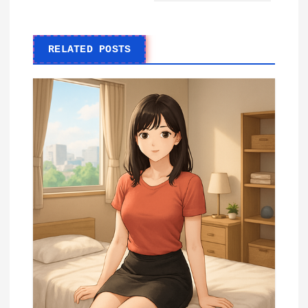
RELATED POSTS