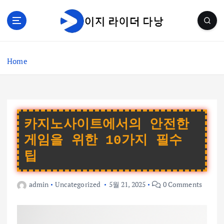
S
k
i
p
t
Home
o
c
o
n
t
e
카지노사이트에서의 안전한
n
게임을 위한 10가지 필수
t
팁
admin
Uncategorized
5월 21, 2025
0 Comments