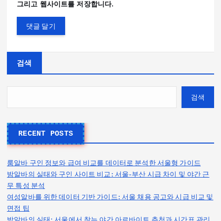
그리고 웹사이트를 저장합니다.
검색
검색
RECENT POSTS
룸알바 구인 정보와 급여 비교를 데이터로 분석한 서울형 가이드
밤알바의 실태와 구인 사이트 비교: 서울-부산 시급 차이 및 야간 근
무 특성 분석
여성알바를 위한 데이터 기반 가이드: 서울 채용 공고와 시급 비교 및
면접 팁
밤알바의 실태: 서울에서 찾는 야간 아르바이트 추천과 시간표 관리