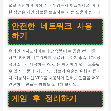
으로 확인하여 이상 거래가 있는지 체크하세요. 이러
한 점검은 개인 정보를 보호하는 데 큰 도움이 됩니다.
안전한 네트워크 사용
하기
온라인 카지노사이트에 접속할 때는 공용 Wi-Fi를 피
하고, 안전한 네트워크를 사용하는 것이 좋습니다. 공
공장소에서 제공하는 Wi-Fi는 해커에게 쉽게 노출될
수 있기 때문에, 개인적인 정보가 유출될 위험이 큽니
다. 가능하다면 VPN을 사용하여 인터넷 연결을 더욱
안전하게 만드는 방법도 고려해 보세요.
게임 후 정리하기