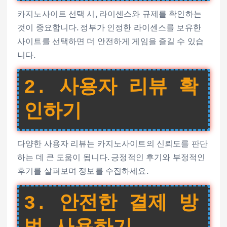
카지노사이트 선택 시, 라이센스와 규제를 확인하는
것이 중요합니다. 정부가 인정한 라이센스를 보유한
사이트를 선택하면 더 안전하게 게임을 즐길 수 있습
니다.
2. 사용자 리뷰 확
인하기
다양한 사용자 리뷰는 카지노사이트의 신뢰도를 판단
하는 데 큰 도움이 됩니다. 긍정적인 후기와 부정적인
후기를 살펴보며 정보를 수집하세요.
3. 안전한 결제 방