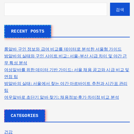
검색
RECENT POSTS
룸알바 구인 정보와 급여 비교를 데이터로 분석한 서울형 가이드
밤알바의 실태와 구인 사이트 비교: 서울-부산 시급 차이 및 야간 근
무 특성 분석
여성알바를 위한 데이터 기반 가이드: 서울 채용 공고와 시급 비교 및
면접 팁
밤알바의 실태: 서울에서 찾는 야간 아르바이트 추천과 시간표 관리
팁
여우알바로 초단기 알바 찾기: 채용정보·후기·차이점 비교 분석
CATEGORIES
건강