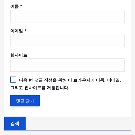
이름
*
이메일
*
웹사이트
다음 번 댓글 작성을 위해 이 브라우저에 이름, 이메일,
그리고 웹사이트를 저장합니다.
검색