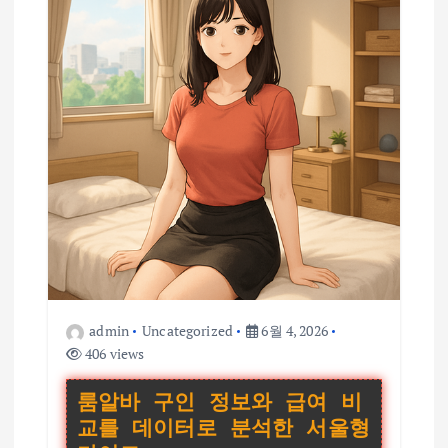
admin
Uncategorized
6월 4, 2026
406 views
룸알바 구인 정보와 급여 비
교를 데이터로 분석한 서울형