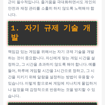
근이 필수적입니다. 즐거움을 극대화하면서도 개인의
안전과 재정 관리를 소홀히 하지 않도록 노력해야 합
니다.
1. 자기 규제 기술 개
발
책임감 있는 게임을 위해서는 자기 규제 기술을 개발
하는 것이 중요합니다. 자신에게 맞는 게임 시간을 설
정하고, 그 시간을 초과하지 않도록 해야 합니다. 예를
들어, 하루에 게임할 시간을 2시간으로 정하고, 그 시
간을 지키기 위해 알람을 설정하는 방법이 유용할 수
있습니다. 이렇게 함으로써 게임에 지나치게 몰입하거
나 잃었을 때 감정적으로 반응하는 것을 방지할 수 있
습니다.