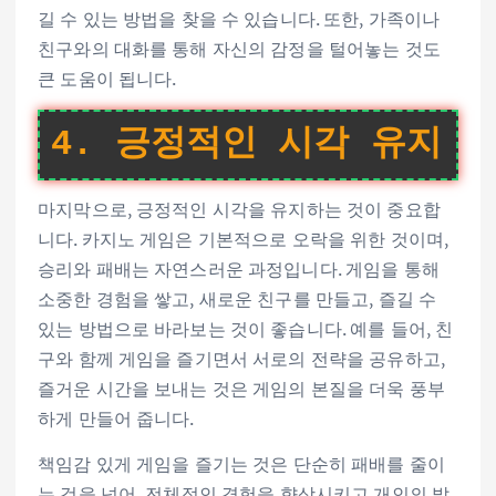
길 수 있는 방법을 찾을 수 있습니다. 또한, 가족이나
친구와의 대화를 통해 자신의 감정을 털어놓는 것도
큰 도움이 됩니다.
4. 긍정적인 시각 유지
마지막으로, 긍정적인 시각을 유지하는 것이 중요합
니다. 카지노 게임은 기본적으로 오락을 위한 것이며,
승리와 패배는 자연스러운 과정입니다. 게임을 통해
소중한 경험을 쌓고, 새로운 친구를 만들고, 즐길 수
있는 방법으로 바라보는 것이 좋습니다. 예를 들어, 친
구와 함께 게임을 즐기면서 서로의 전략을 공유하고,
즐거운 시간을 보내는 것은 게임의 본질을 더욱 풍부
하게 만들어 줍니다.
책임감 있게 게임을 즐기는 것은 단순히 패배를 줄이
는 것을 넘어, 전체적인 경험을 향상시키고 개인의 발