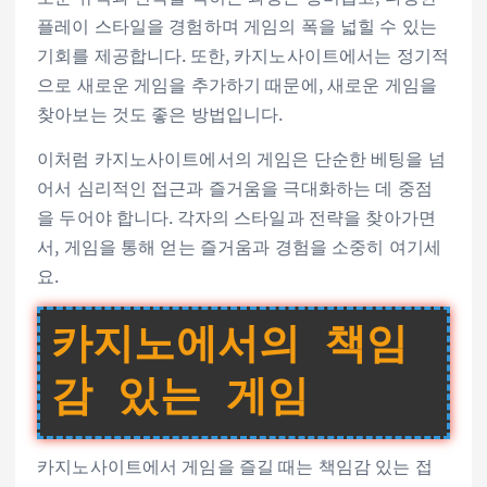
플레이 스타일을 경험하며 게임의 폭을 넓힐 수 있는
기회를 제공합니다. 또한, 카지노사이트에서는 정기적
으로 새로운 게임을 추가하기 때문에, 새로운 게임을
찾아보는 것도 좋은 방법입니다.
이처럼 카지노사이트에서의 게임은 단순한 베팅을 넘
어서 심리적인 접근과 즐거움을 극대화하는 데 중점
을 두어야 합니다. 각자의 스타일과 전략을 찾아가면
서, 게임을 통해 얻는 즐거움과 경험을 소중히 여기세
요.
카지노에서의 책임
감 있는 게임
카지노사이트에서 게임을 즐길 때는 책임감 있는 접