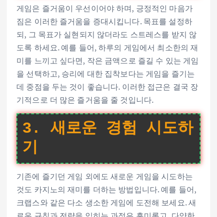
게임은 즐거움이 우선이어야 하며, 긍정적인 마음가
짐은 이러한 즐거움을 증대시킵니다. 목표를 설정하
되, 그 목표가 실현되지 않더라도 스트레스를 받지 않
도록 하세요. 예를 들어, 하루의 게임에서 최소한의 재
미를 느끼고 싶다면, 작은 금액으로 즐길 수 있는 게임
을 선택하고, 승리에 대한 집착보다는 게임을 즐기는
데 중점을 두는 것이 좋습니다. 이러한 접근은 결국 장
기적으로 더 많은 즐거움을 줄 것입니다.
3. 새로운 경험 시도하
기
기존에 즐기던 게임 외에도 새로운 게임을 시도하는
것도 카지노의 재미를 더하는 방법입니다. 예를 들어,
크랩스와 같은 다소 생소한 게임에 도전해 보세요. 새
로운 규칙과 전략을 익히는 과정은 흥미롭고, 다양한