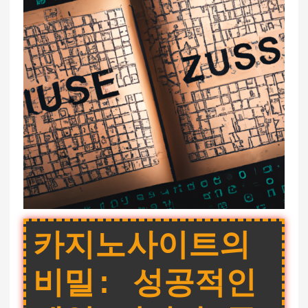
카지노사이트의
비밀: 성공적인