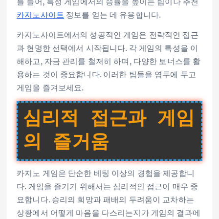
를 들어, 특정 게임에서의 승률을 높이는 팁이나 추천
카지노사이트
정보를 얻는 데 유용합니다.
카지노사이트에서의 성공적인 게임은 전략적인 접근
과 현명한 선택에서 시작됩니다. 각 게임의 특성을 이
해하고, 자금 관리를 철저히 하며, 다양한 보너스를 활
용하는 것이 중요합니다. 이러한 팁들을 염두에 두고
게임을 즐겨보세요.
심리적 접근과 게임
의 즐거움
카지노 게임은 단순한 베팅 이상의 경험을 제공합니
다. 게임을 즐기기 위해서는 심리적인 접근이 매우 중
요합니다. 승리의 희망과 패배의 두려움이 교차하는
상황에서 어떻게 마음을 다스리는지가 게임의 결과에