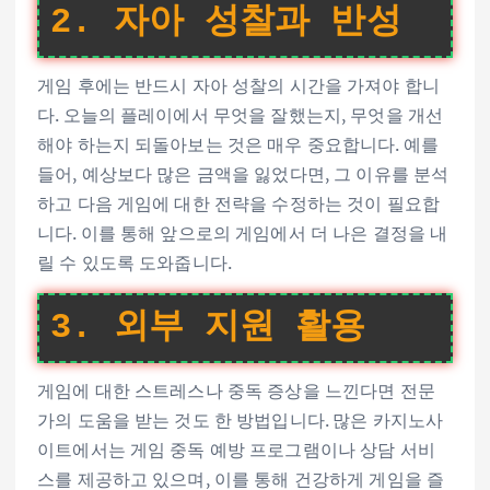
2. 자아 성찰과 반성
게임 후에는 반드시 자아 성찰의 시간을 가져야 합니
다. 오늘의 플레이에서 무엇을 잘했는지, 무엇을 개선
해야 하는지 되돌아보는 것은 매우 중요합니다. 예를
들어, 예상보다 많은 금액을 잃었다면, 그 이유를 분석
하고 다음 게임에 대한 전략을 수정하는 것이 필요합
니다. 이를 통해 앞으로의 게임에서 더 나은 결정을 내
릴 수 있도록 도와줍니다.
3. 외부 지원 활용
게임에 대한 스트레스나 중독 증상을 느낀다면 전문
가의 도움을 받는 것도 한 방법입니다. 많은 카지노사
이트에서는 게임 중독 예방 프로그램이나 상담 서비
스를 제공하고 있으며, 이를 통해 건강하게 게임을 즐