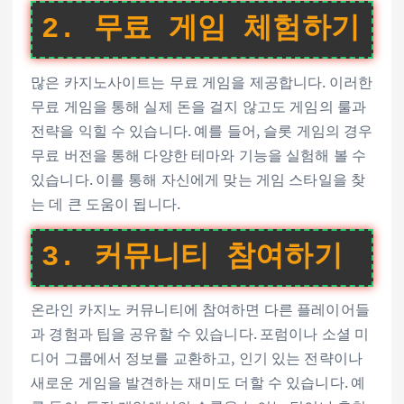
2. 무료 게임 체험하기
많은 카지노사이트는 무료 게임을 제공합니다. 이러한
무료 게임을 통해 실제 돈을 걸지 않고도 게임의 룰과
전략을 익힐 수 있습니다. 예를 들어, 슬롯 게임의 경우
무료 버전을 통해 다양한 테마와 기능을 실험해 볼 수
있습니다. 이를 통해 자신에게 맞는 게임 스타일을 찾
는 데 큰 도움이 됩니다.
3. 커뮤니티 참여하기
온라인 카지노 커뮤니티에 참여하면 다른 플레이어들
과 경험과 팁을 공유할 수 있습니다. 포럼이나 소셜 미
디어 그룹에서 정보를 교환하고, 인기 있는 전략이나
새로운 게임을 발견하는 재미도 더할 수 있습니다. 예