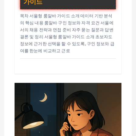
가이드
목차 서울형 룸알바 가이드 소개 데이터 기반 분석
의 핵심 내용 룸알바 구인 정보와 자격 요건 서울에
서의 채용 전략과 면접 준비 자주 묻는 질문과 답변
결론 및 정리 서울형 룸알바 가이드 소개 초보자도
정보에 근거한 선택을 할 수 있도록, 구인 정보와 급
여를 한눈에 비교하고 근로