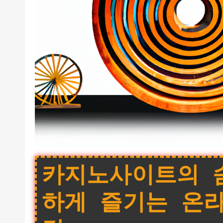
카지노사이트의 
하게 즐기는 온