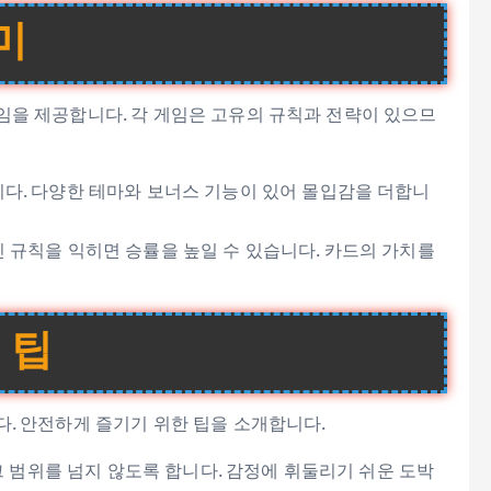
미
임을 제공합니다. 각 게임은 고유의 규칙과 전략이 있으므
니다. 다양한 테마와 보너스 기능이 있어 몰입감을 더합니
인 규칙을 익히면 승률을 높일 수 있습니다. 카드의 가치를
 팁
다. 안전하게 즐기기 위한 팁을 소개합니다.
 그 범위를 넘지 않도록 합니다. 감정에 휘둘리기 쉬운 도박