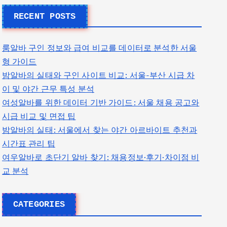
RECENT POSTS
룸알바 구인 정보와 급여 비교를 데이터로 분석한 서울
형 가이드
밤알바의 실태와 구인 사이트 비교: 서울-부산 시급 차
이 및 야간 근무 특성 분석
여성알바를 위한 데이터 기반 가이드: 서울 채용 공고와
시급 비교 및 면접 팁
밤알바의 실태: 서울에서 찾는 야간 아르바이트 추천과
시간표 관리 팁
여우알바로 초단기 알바 찾기: 채용정보·후기·차이점 비
교 분석
CATEGORIES