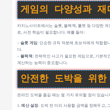
게임의 다양성과 재
카지노사이트에서는 슬롯, 블랙잭, 룰렛 등 다양한 게
로, 사전 학습이 필요합니다. 예를 들어:
–
슬롯 게임
: 단순한 규칙 덕분에 초보자에게 적합합
다.
–
블랙잭
: 전략적인 사고가 필요한 게임으로, 기본적
계산하는 능력이 중요합니다.
안전한 도박을 위한
온라인 도박을 즐길 때는 몇 가지 유의할 점이 있습니
1.
예산 설정
: 도박 전 미리 사용할 금액을 정해두고,