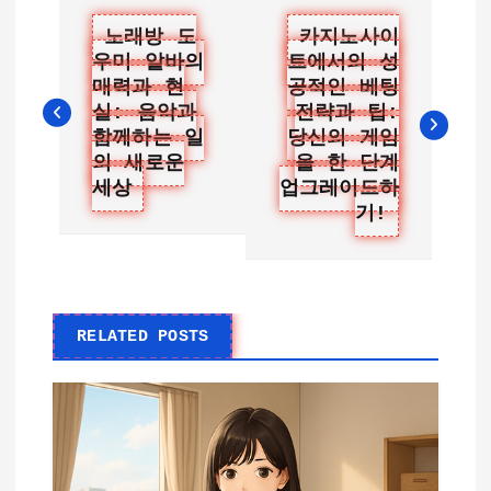
글
노래방 도
카지노사이
우미 알바의
트에서의 성
탐
매력과 현
공적인 베팅
색
실: 음악과
전략과 팁:
함께하는 일
당신의 게임
의 새로운
을 한 단계
세상
업그레이드하
기!
RELATED POSTS