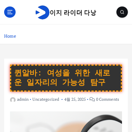
S
k
i
p
t
Home
o
c
o
n
t
e
퀸알바: 여성을 위한 새로
n
운 일자리의 가능성 탐구
t
admin
Uncategorized
4월 25, 2025
0 Comments