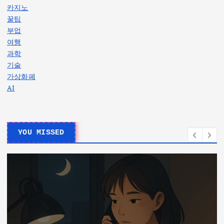
카지노
꿀팁
부업
여행
과학
기술
가상화폐
AI
YOU MISSED