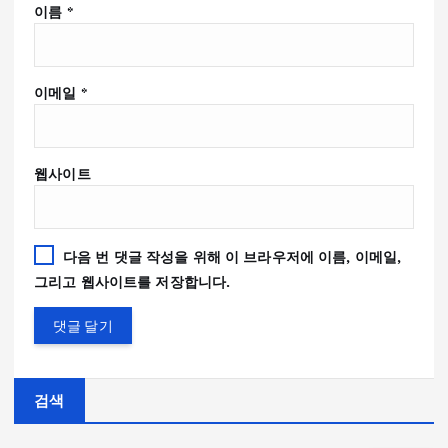
이름
*
이메일
*
웹사이트
다음 번 댓글 작성을 위해 이 브라우저에 이름, 이메일,
그리고 웹사이트를 저장합니다.
검색