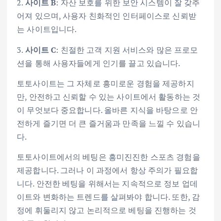
2.
사이트 B
: 자산 보호를 위한 보안 시스템이 잘 갖추
어져 있으며, 사용자 친화적인 인터페이스로 신뢰받
는 사이트입니다.
3.
사이트 C
: 친절한 고객 지원 서비스와 많은 프로모
션을 통해 사용자들에게 인기를 끌고 있습니다.
토토사이트는 그 자체로 흥미로운 경험을 제공하지
만, 안전하고 신뢰할 수 있는 사이트에서 활동하는 것
이 무엇보다 중요합니다. 올바른 지식을 바탕으로 안
전하게 즐기면 더 큰 즐거움과 만족을 느낄 수 있습니
다.
토토사이트에서의 베팅은 흥미진진한 스포츠 경험을
제공합니다. 그러나 이 과정에서 항상 주의가 필요합
니다. 안전한 베팅을 위해서는 지속적으로 정보 업데
이트와 변화하는 트렌드를 살펴봐야 합니다. 또한, 감
정에 휘둘리지 않고 논리적으로 베팅을 진행하는 것