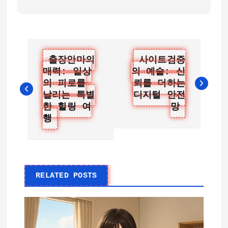
글
출장안마의
사이트검증
매력: 일상
의 예술: 신
탐
의 피로를
뢰를 더하는
색
날리는 특별
디지털 안전
한 힐링 여
망
행
RELATED POSTS