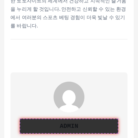
한 토토사이트의 세계에서 건강하고 지속적인 즐거움
을 누리게 할 것입니다. 안전하고 신뢰할 수 있는 환경
에서 여러분의 스포츠 베팅 경험이 더욱 빛날 수 있기
를 바랍니다.
ADMIN