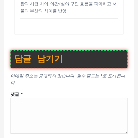
황과 시급 차이, 야간/심야 구인 흐름을 파악하고 서
울과 부산의 차이를 반영
답글 남기기
이메일 주소는 공개되지 않습니다.
필수 필드는
*
로 표시됩니
다
댓글
*