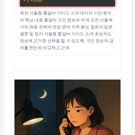
목차 서울형 룸알바 가이드 소개 데이터 기반 분석
의 핵심 내용 룸알바 구인 정보와 자격 요건 서울에
서의 채용 전략과 면접 준비 자주 묻는 질문과 답변
결론 및 정리 서울형 룸알바 가이드 소개 초보자도
정보에 근거한 선택을 할 수 있도록, 구인 정보와 급
여를 한눈에 비교하고 근로