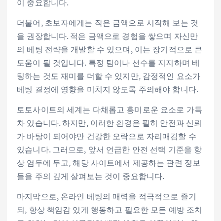
이 중요합니다.
더불어, 초보자에게는 작은 금액으로 시작해 보는 것
을 권장합니다. 적은 금액으로 경험을 쌓으며 자신만
의 베팅 전략을 개발할 수 있으며, 이는 장기적으로 큰
도움이 될 것입니다. 특정 팀이나 선수를 지지하며 베
팅하는 것도 재미를 더할 수 있지만, 감정적인 요소가
베팅 결정에 영향을 미치지 않도록 주의해야 합니다.
토토사이트의 세계는 다채롭고 흥미로운 요소로 가득
차 있습니다. 하지만, 이러한 환경은 필히 안전과 신뢰
가 바탕이 되어야만 건강한 오락으로 자리매김할 수
있습니다. 그러므로, 앞서 언급한 안전 선택 기준을 항
상 염두에 두고, 해당 사이트에서 제공하는 관련 정보
들을 주의 깊게 살펴보는 것이 중요합니다.
마지막으로, 온라인 베팅의 매력을 적극적으로 즐기
되, 항상 책임감 있게 행동하고 필요한 모든 예방 조치