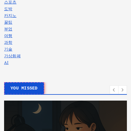
스포츠
도박
카지노
꿀팁
부업
여행
과학
기술
가상화폐
AI
YOU MISSED