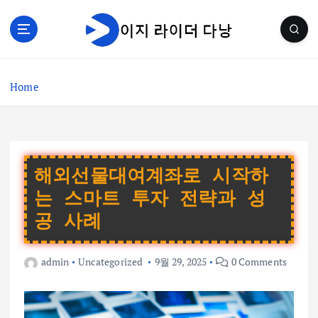
S
k
i
p
t
Home
o
c
o
n
t
e
해외선물대여계좌로 시작하
n
는 스마트 투자 전략과 성
t
공 사례
admin
Uncategorized
9월 29, 2025
0 Comments