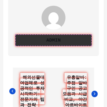
ADMIN
글
해외선물대
유흥알바:
여업체로 성
주점 알바
탐
공적인 투자
구인 공고
색
시작하기:
모음과 시급
전문가의 팁
비교, 야간
과 전략
아르바이트