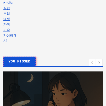
카지노
꿀팁
부업
여행
과학
기술
가상화폐
AI
YOU MISSED