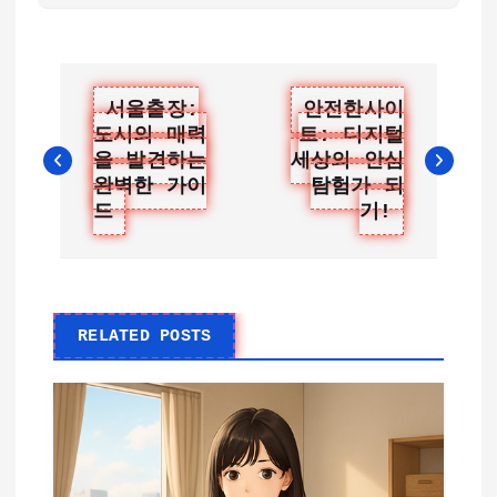
글
서울출장:
안전한사이
도시의 매력
트: 디지털
탐
을 발견하는
세상의 안심
색
완벽한 가이
탐험가 되
드
기!
RELATED POSTS