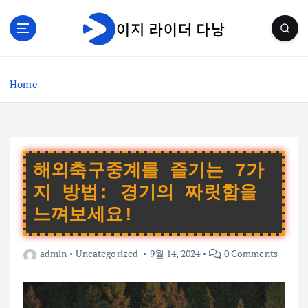
S
k
i
p
t
Home
o
c
o
n
t
e
해외축구중계를 즐기는 7가
n
지 방법: 경기의 짜릿함을
t
느껴보세요!
admin
Uncategorized
9월 14, 2024
0 Comments